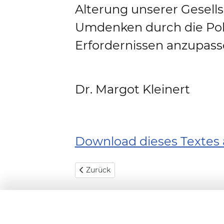
Alterung unserer Gesells
Umdenken durch die Pol
Erfordernissen anzupass
Dr. Margot Kleinert
Download dieses Textes 
Vorheriger Beitrag: Pflegestützpunkt Hav
Zurück