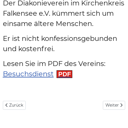
Der Diakonieverein im Kirchenkreis
Falkensee e.V. kümmert sich um
einsame ältere Menschen.
Er ist nicht konfessionsgebunden
und kostenfrei.
Lesen Sie im PDF des Vereins:
Besuchsdienst
Vorheriger Beitrag: Neues aus der Stadtbibliothek
Nächster Be
Zurück
Weiter